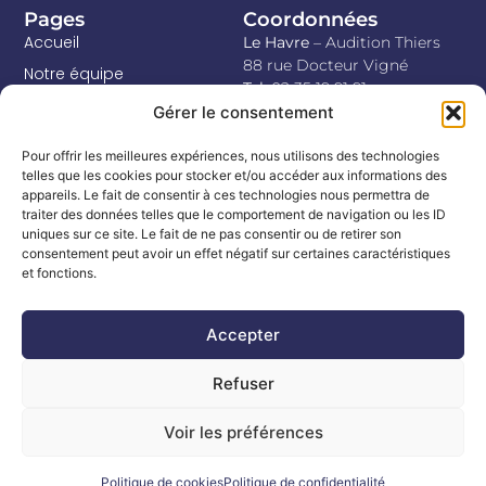
Pages
Coordonnées
Accueil
Le Havre
– Audition Thiers
88 rue Docteur Vigné
Notre équipe
Tel
. 02 35 19 91 91
Votre audition
Goderville
– De Vue à l’Ouïe
Gérer le consentement
11 Place Célestin Bellet
Nos solutions
Tel
. 02 35 10 06 60
Pour offrir les meilleures expériences, nous utilisons des technologies
Remboursement
Montivilliers
– Chez
telles que les cookies pour stocker et/ou accéder aux informations des
appareils. Le fait de consentir à ces technologies nous permettra de
Gravelines Optique
Blog
traiter des données telles que le comportement de navigation ou les ID
27 rue Léon Gambetta
Contact
uniques sur ce site. Le fait de ne pas consentir ou de retirer son
Tel.
02 35 20 99 78
consentement peut avoir un effet négatif sur certaines caractéristiques
et fonctions.
Accepter
Refuser
Voir les préférences
© 2024 Audition Thiers –
Mentions Légales
–
Politique de
Politique de cookies
Politique de confidentialité